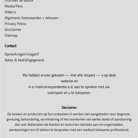
Ontmoet de auteur
Media/Pers
Video's
Algemene Voorwaarden + retouren
Privacy Policy
Disclaimer
Sitemap
Contact
Opmerkingen/vragen?
Adres & bedrijfsgegevens
We hebben ervoor gekozen — met alle respect — u op deze
website en
in e-mailcorrespondentie e.d. aan te spreken met uw
voornaam en u te tutoyeren.
Disclaimer
De boeken en producten op Succesboeken.nl worden niet aangeboden voor diagnose,
genezing, behandeling, vermindering of het voorkomen van welke ziekte of aandoening
dan ook. Wij bevelen de klanten en lezers ten sterkste aan om ongemakken,
aandoeningen en/of ziekten te bespreken met een medisch bekwame professional.