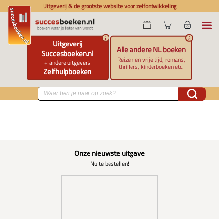
Uitgeverij & de grootste website voor zelfontwikkeling
i
i
Uitgeverij
Alle andere NL boeken
Succesboeken.nl
Reizen en vrije tijd, romans,
+ andere uitgevers
thrillers, kinderboeken etc.
Zelfhulpboeken
Onze nieuwste uitgave
Nu te bestellen!