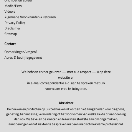
Ontmoet de auteur
Media/Pers
Video's
Algemene Voorwaarden + retouren
Privacy Policy
Disclaimer
Sitemap
Contact
Opmerkingen/vragen?
Adres & bedrijfsgegevens
We hebben ervoor gekozen — met alle respect — u op deze
website en
in e-mailcorrespondentie e.d. aan te spreken met uw
voornaam en u te tutoyeren.
Disclaimer
De boeken en producten op Succesboeken.nl worden niet aangeboden voor diagnose,
genezing, behandeling, vermindering of het voorkomen van welke ziekte of aandoening
dan ook. Wij bevelen de klanten en lezers ten sterkste aan om ongemakken,
aandoeningen en/of ziekten te bespreken met een medisch bekwame professional.