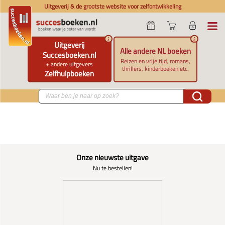
Uitgeverij & de grootste website voor zelfontwikkeling
i
i
Uitgeverij
Alle andere NL boeken
Succesboeken.nl
Reizen en vrije tijd, romans,
+ andere uitgevers
thrillers, kinderboeken etc.
Zelfhulpboeken
Onze nieuwste uitgave
Nu te bestellen!