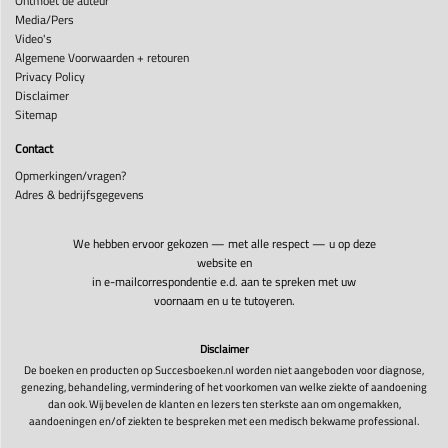
Ontmoet de auteur
Media/Pers
Video's
Algemene Voorwaarden + retouren
Privacy Policy
Disclaimer
Sitemap
Contact
Opmerkingen/vragen?
Adres & bedrijfsgegevens
We hebben ervoor gekozen — met alle respect — u op deze
website en
in e-mailcorrespondentie e.d. aan te spreken met uw
voornaam en u te tutoyeren.
Disclaimer
De boeken en producten op Succesboeken.nl worden niet aangeboden voor diagnose,
genezing, behandeling, vermindering of het voorkomen van welke ziekte of aandoening
dan ook. Wij bevelen de klanten en lezers ten sterkste aan om ongemakken,
aandoeningen en/of ziekten te bespreken met een medisch bekwame professional.