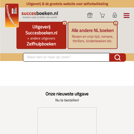
Uitgeverij & de grootste website voor zelfontwikkeling
i
i
Uitgeverij
Alle andere NL boeken
Succesboeken.nl
Reizen en vrije tijd, romans,
+ andere uitgevers
thrillers, kinderboeken etc.
Zelfhulpboeken
Onze nieuwste uitgave
Nu te bestellen!