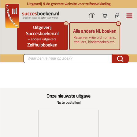
Uitgeverij & de grootste website voor zelfontwikkeling
i
i
Uitgeverij
Alle andere NL boeken
Succesboeken.nl
Reizen en vrije tijd, romans,
+ andere uitgevers
thrillers, kinderboeken etc.
Zelfhulpboeken
Onze nieuwste uitgave
Nu te bestellen!