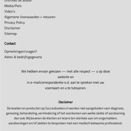
Ontmoet de auteur
Media/Pers
Video's
Algemene Voorwaarden + retouren
Privacy Policy
Disclaimer
Sitemap
Contact
Opmerkingen/vragen?
Adres & bedrijfsgegevens
We hebben ervoor gekozen — met alle respect — u op deze
website en
in e-mailcorrespondentie e.d. aan te spreken met uw
voornaam en u te tutoyeren.
Disclaimer
De boeken en producten op Succesboeken.nl worden niet aangeboden voor diagnose,
genezing, behandeling, vermindering of het voorkomen van welke ziekte of aandoening
dan ook. Wij bevelen de klanten en lezers ten sterkste aan om ongemakken,
aandoeningen en/of ziekten te bespreken met een medisch bekwame professional.