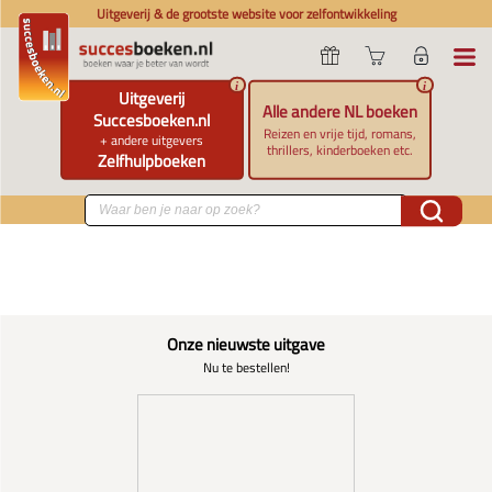
Uitgeverij & de grootste website voor zelfontwikkeling
i
i
Uitgeverij
Alle andere NL boeken
Succesboeken.nl
Reizen en vrije tijd, romans,
+ andere uitgevers
thrillers, kinderboeken etc.
Zelfhulpboeken
Onze nieuwste uitgave
Nu te bestellen!