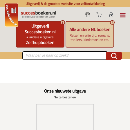
Uitgeverij & de grootste website voor zelfontwikkeling
i
i
Uitgeverij
Alle andere NL boeken
Succesboeken.nl
Reizen en vrije tijd, romans,
+ andere uitgevers
thrillers, kinderboeken etc.
Zelfhulpboeken
Onze nieuwste uitgave
Nu te bestellen!