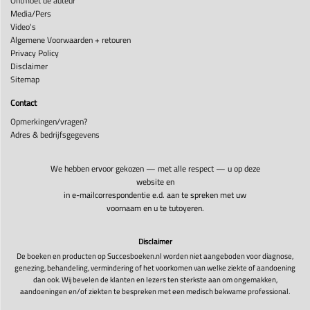
Ontmoet de auteur
Media/Pers
Video's
Algemene Voorwaarden + retouren
Privacy Policy
Disclaimer
Sitemap
Contact
Opmerkingen/vragen?
Adres & bedrijfsgegevens
We hebben ervoor gekozen — met alle respect — u op deze
website en
in e-mailcorrespondentie e.d. aan te spreken met uw
voornaam en u te tutoyeren.
Disclaimer
De boeken en producten op Succesboeken.nl worden niet aangeboden voor diagnose,
genezing, behandeling, vermindering of het voorkomen van welke ziekte of aandoening
dan ook. Wij bevelen de klanten en lezers ten sterkste aan om ongemakken,
aandoeningen en/of ziekten te bespreken met een medisch bekwame professional.