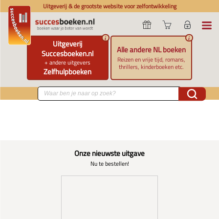
Uitgeverij & de grootste website voor zelfontwikkeling
i
i
Uitgeverij
Alle andere NL boeken
Succesboeken.nl
Reizen en vrije tijd, romans,
+ andere uitgevers
thrillers, kinderboeken etc.
Zelfhulpboeken
Onze nieuwste uitgave
Nu te bestellen!