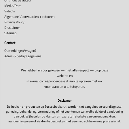
Ontmoet de auteur
Media/Pers
Video's
Algemene Voorwaarden + retouren
Privacy Policy
Disclaimer
Sitemap
Contact
Opmerkingen/vragen?
Adres & bedrijfsgegevens
We hebben ervoor gekozen — met alle respect — u op deze
website en
in e-mailcorrespondentie e.d. aan te spreken met uw
voornaam en u te tutoyeren.
Disclaimer
De boeken en producten op Succesboeken.nl worden niet aangeboden voor diagnose,
genezing, behandeling, vermindering of het voorkomen van welke ziekte of aandoening
dan ook. Wij bevelen de klanten en lezers ten sterkste aan om ongemakken,
aandoeningen en/of ziekten te bespreken met een medisch bekwame professional.