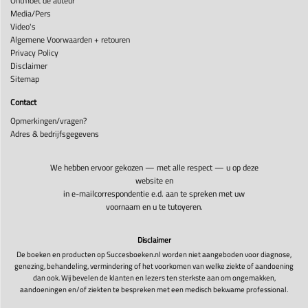
Ontmoet de auteur
Media/Pers
Video's
Algemene Voorwaarden + retouren
Privacy Policy
Disclaimer
Sitemap
Contact
Opmerkingen/vragen?
Adres & bedrijfsgegevens
We hebben ervoor gekozen — met alle respect — u op deze
website en
in e-mailcorrespondentie e.d. aan te spreken met uw
voornaam en u te tutoyeren.
Disclaimer
De boeken en producten op Succesboeken.nl worden niet aangeboden voor diagnose,
genezing, behandeling, vermindering of het voorkomen van welke ziekte of aandoening
dan ook. Wij bevelen de klanten en lezers ten sterkste aan om ongemakken,
aandoeningen en/of ziekten te bespreken met een medisch bekwame professional.