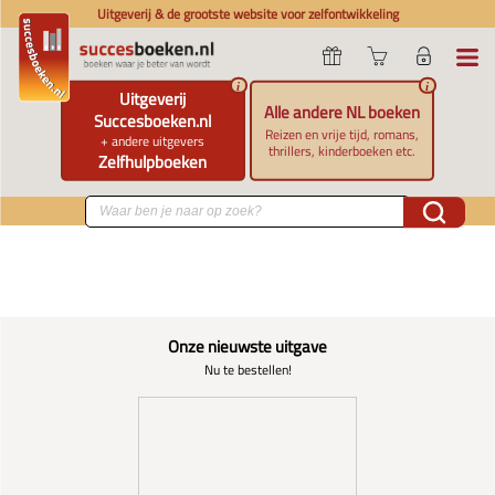
Uitgeverij & de grootste website voor zelfontwikkeling
i
i
Uitgeverij
Alle andere NL boeken
Succesboeken.nl
Reizen en vrije tijd, romans,
+ andere uitgevers
thrillers, kinderboeken etc.
Zelfhulpboeken
Onze nieuwste uitgave
Nu te bestellen!