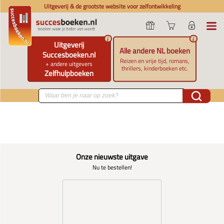
Uitgeverij & de grootste website voor zelfontwikkeling
i
i
Uitgeverij
Alle andere NL boeken
Succesboeken.nl
Reizen en vrije tijd, romans,
+ andere uitgevers
thrillers, kinderboeken etc.
Zelfhulpboeken
Onze nieuwste uitgave
Nu te bestellen!