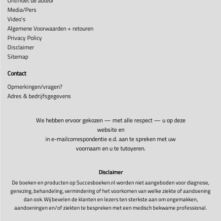
Ontmoet de auteur
Media/Pers
Video's
Algemene Voorwaarden + retouren
Privacy Policy
Disclaimer
Sitemap
Contact
Opmerkingen/vragen?
Adres & bedrijfsgegevens
We hebben ervoor gekozen — met alle respect — u op deze
website en
in e-mailcorrespondentie e.d. aan te spreken met uw
voornaam en u te tutoyeren.
Disclaimer
De boeken en producten op Succesboeken.nl worden niet aangeboden voor diagnose,
genezing, behandeling, vermindering of het voorkomen van welke ziekte of aandoening
dan ook. Wij bevelen de klanten en lezers ten sterkste aan om ongemakken,
aandoeningen en/of ziekten te bespreken met een medisch bekwame professional.