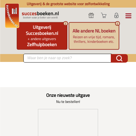
Uitgeverij & de grootste website voor zelfontwikkeling
i
i
Uitgeverij
Alle andere NL boeken
Succesboeken.nl
Reizen en vrije tijd, romans,
+ andere uitgevers
thrillers, kinderboeken etc.
Zelfhulpboeken
Onze nieuwste uitgave
Nu te bestellen!