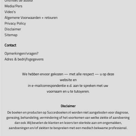
Ontmoet de auteur
Media/Pers
Video's
Algemene Voorwaarden + retouren
Privacy Policy
Disclaimer
Sitemap
Contact
Opmerkingen/vragen?
Adres & bedrijfsgegevens
We hebben ervoor gekozen — met alle respect — u op deze
website en
in e-mailcorrespondentie e.d. aan te spreken met uw
voornaam en u te tutoyeren.
Disclaimer
De boeken en producten op Succesboeken.nl worden niet aangeboden voor diagnose,
genezing, behandeling, vermindering of het voorkomen van welke ziekte of aandoening
dan ook. Wij bevelen de klanten en lezers ten sterkste aan om ongemakken,
aandoeningen en/of ziekten te bespreken met een medisch bekwame professional.