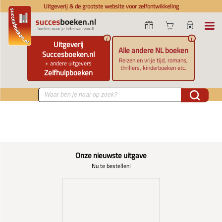
Uitgeverij & de grootste website voor zelfontwikkeling
i
i
Uitgeverij
Alle andere NL boeken
Succesboeken.nl
Reizen en vrije tijd, romans,
+ andere uitgevers
thrillers, kinderboeken etc.
Zelfhulpboeken
Onze nieuwste uitgave
Nu te bestellen!