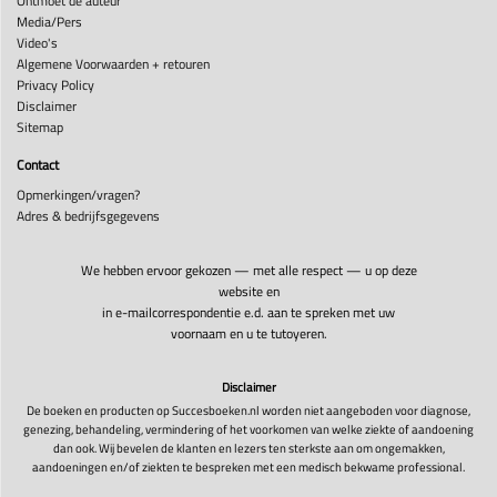
Ontmoet de auteur
Media/Pers
Video's
Algemene Voorwaarden + retouren
Privacy Policy
Disclaimer
Sitemap
Contact
Opmerkingen/vragen?
Adres & bedrijfsgegevens
We hebben ervoor gekozen — met alle respect — u op deze
website en
in e-mailcorrespondentie e.d. aan te spreken met uw
voornaam en u te tutoyeren.
Disclaimer
De boeken en producten op Succesboeken.nl worden niet aangeboden voor diagnose,
genezing, behandeling, vermindering of het voorkomen van welke ziekte of aandoening
dan ook. Wij bevelen de klanten en lezers ten sterkste aan om ongemakken,
aandoeningen en/of ziekten te bespreken met een medisch bekwame professional.