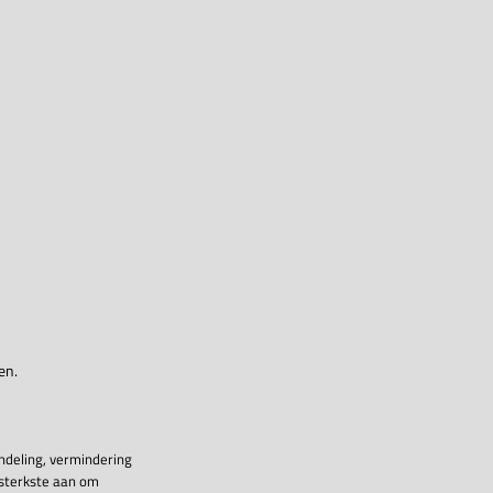
en.
ndeling, vermindering
 sterkste aan om