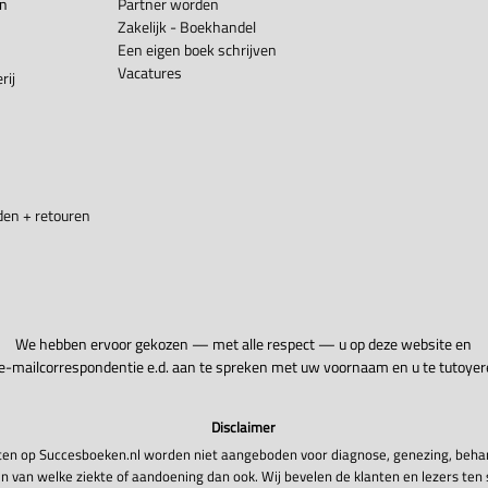
en
Partner worden
Zakelijk - Boekhandel
Een eigen boek schrijven
Vacatures
rij
en + retouren
We hebben ervoor gekozen — met alle respect — u op deze website en
 e-mailcorrespondentie e.d. aan te spreken met uw voornaam en u te tutoyer
Disclaimer
en op Succesboeken.nl worden niet aangeboden voor diagnose, genezing, beha
n van welke ziekte of aandoening dan ook. Wij bevelen de klanten en lezers ten