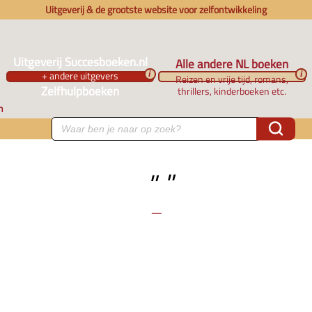
Uitgeverij & de grootste website voor zelfontwikkeling
Uitgeverij Succesboeken.nl
Alle andere NL boeken
+ andere uitgevers
i
i
Reizen en vrije tijd, romans,
Zelfhulpboeken
thrillers, kinderboeken etc.
n