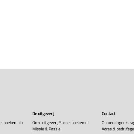
De uitgeverij
Contact
esboeken.nl +
Onze uitgeverij Succesboeken.nl
Opmerkingen/vra
Missie & Passie
Adres & bedrijfsg