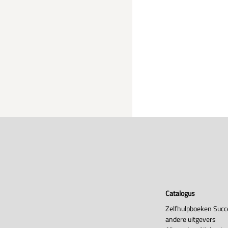
Catalogus
Zelfhulpboeken Succ
andere uitgevers