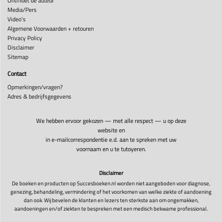
Ontmoet de auteur
Media/Pers
Video's
Algemene Voorwaarden + retouren
Privacy Policy
Disclaimer
Sitemap
Contact
Opmerkingen/vragen?
Adres & bedrijfsgegevens
We hebben ervoor gekozen — met alle respect — u op deze
website en
in e-mailcorrespondentie e.d. aan te spreken met uw
voornaam en u te tutoyeren.
Disclaimer
De boeken en producten op Succesboeken.nl worden niet aangeboden voor diagnose,
genezing, behandeling, vermindering of het voorkomen van welke ziekte of aandoening
dan ook. Wij bevelen de klanten en lezers ten sterkste aan om ongemakken,
aandoeningen en/of ziekten te bespreken met een medisch bekwame professional.