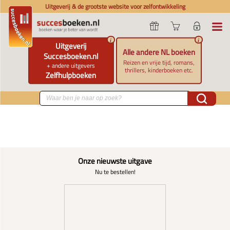
Uitgeverij & de grootste website voor zelfontwikkeling
i
i
Uitgeverij
Alle andere NL boeken
Succesboeken.nl
Reizen en vrije tijd, romans,
+ andere uitgevers
thrillers, kinderboeken etc.
Zelfhulpboeken
Onze nieuwste uitgave
Nu te bestellen!