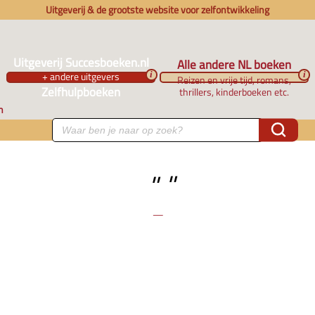
Uitgeverij & de grootste website voor zelfontwikkeling
Uitgeverij Succesboeken.nl
Alle andere NL boeken
+ andere uitgevers
i
i
Reizen en vrije tijd, romans,
Zelfhulpboeken
thrillers, kinderboeken etc.
n