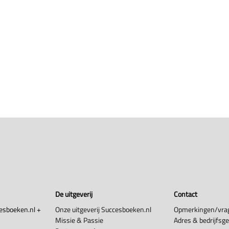
De uitgeverij
Contact
esboeken.nl +
Onze uitgeverij Succesboeken.nl
Opmerkingen/vra
Missie & Passie
Adres & bedrijfsg