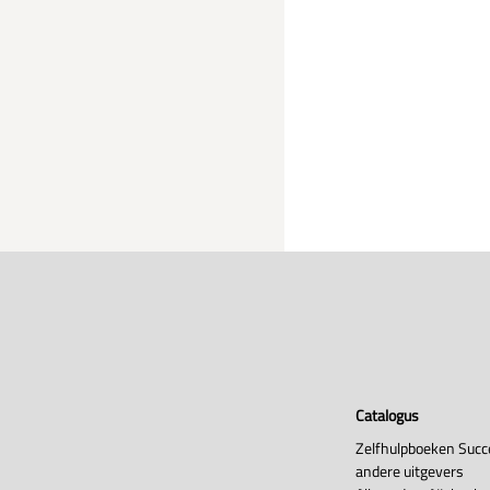
Catalogus
Zelfhulpboeken Succ
andere uitgevers