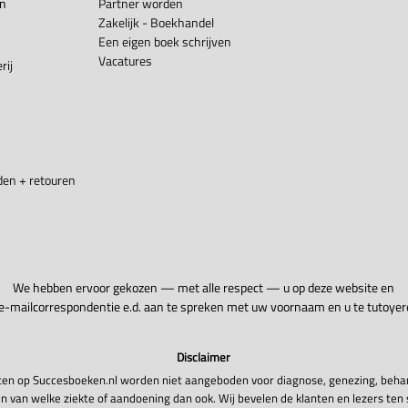
en
Partner worden
Zakelijk - Boekhandel
Een eigen boek schrijven
Vacatures
rij
en + retouren
We hebben ervoor gekozen — met alle respect — u op deze website en
 e-mailcorrespondentie e.d. aan te spreken met uw voornaam en u te tutoyer
Disclaimer
en op Succesboeken.nl worden niet aangeboden voor diagnose, genezing, beha
n van welke ziekte of aandoening dan ook. Wij bevelen de klanten en lezers ten