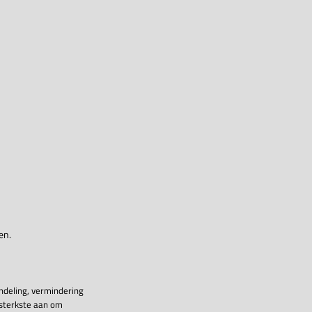
en.
ndeling, vermindering
 sterkste aan om