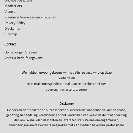
Ontmoet de auteur
Media/Pers
Video's
Algemene Voorwaarden + retouren
Privacy Policy
Disclaimer
Sitemap
Contact
Opmerkingen/vragen?
Adres & bedrijfsgegevens
We hebben ervoor gekozen — met alle respect — u op deze
website en
in e-mailcorrespondentie e.d. aan te spreken met uw
voornaam en u te tutoyeren.
Disclaimer
De boeken en producten op Succesboeken.nl worden niet aangeboden voor diagnose,
genezing, behandeling, vermindering of het voorkomen van welke ziekte of aandoening
dan ook. Wij bevelen de klanten en lezers ten sterkste aan om ongemakken,
aandoeningen en/of ziekten te bespreken met een medisch bekwame professional.