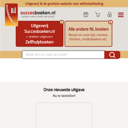
Uitgeverij & de grootste website voor zelfontwikkeling
i
i
Uitgeverij
Alle andere NL boeken
Succesboeken.nl
Reizen en vrije tijd, romans,
+ andere uitgevers
thrillers, kinderboeken etc.
Zelfhulpboeken
Onze nieuwste uitgave
Nu te bestellen!