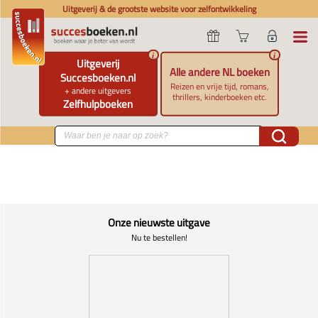
Uitgeverij & de grootste website voor zelfontwikkeling
i
i
Uitgeverij
Alle andere NL boeken
Succesboeken.nl
Reizen en vrije tijd, romans,
+ andere uitgevers
thrillers, kinderboeken etc.
Zelfhulpboeken
Onze nieuwste uitgave
Nu te bestellen!