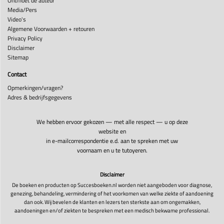
Ontmoet de auteur
Media/Pers
Video's
Algemene Voorwaarden + retouren
Privacy Policy
Disclaimer
Sitemap
Contact
Opmerkingen/vragen?
Adres & bedrijfsgegevens
We hebben ervoor gekozen — met alle respect — u op deze
website en
in e-mailcorrespondentie e.d. aan te spreken met uw
voornaam en u te tutoyeren.
Disclaimer
De boeken en producten op Succesboeken.nl worden niet aangeboden voor diagnose,
genezing, behandeling, vermindering of het voorkomen van welke ziekte of aandoening
dan ook. Wij bevelen de klanten en lezers ten sterkste aan om ongemakken,
aandoeningen en/of ziekten te bespreken met een medisch bekwame professional.