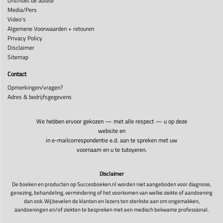
Ontmoet de auteur
Media/Pers
Video's
Algemene Voorwaarden + retouren
Privacy Policy
Disclaimer
Sitemap
Contact
Opmerkingen/vragen?
Adres & bedrijfsgegevens
We hebben ervoor gekozen — met alle respect — u op deze
website en
in e-mailcorrespondentie e.d. aan te spreken met uw
voornaam en u te tutoyeren.
Disclaimer
De boeken en producten op Succesboeken.nl worden niet aangeboden voor diagnose,
genezing, behandeling, vermindering of het voorkomen van welke ziekte of aandoening
dan ook. Wij bevelen de klanten en lezers ten sterkste aan om ongemakken,
aandoeningen en/of ziekten te bespreken met een medisch bekwame professional.