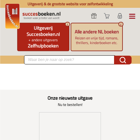
Uitgeverij & de grootste website voor zelfontwikkeling
i
i
Uitgeverij
Alle andere NL boeken
Succesboeken.nl
Reizen en vrije tijd, romans,
+ andere uitgevers
thrillers, kinderboeken etc.
Zelfhulpboeken
Onze nieuwste uitgave
Nu te bestellen!