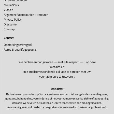
Ontmoet de auteur
Media/Pers
Video's
Algemene Voorwaarden + retouren
Privacy Policy
Disclaimer
Sitemap
Contact
Opmerkingen/vragen?
Adres & bedrijfsgegevens
We hebben ervoor gekozen — met alle respect — u op deze
website en
in e-mailcorrespondentie e.d. aan te spreken met uw
voornaam en u te tutoyeren.
Disclaimer
De boeken en producten op Succesboeken.nl worden niet aangeboden voor diagnose,
genezing, behandeling, vermindering of het voorkomen van welke ziekte of aandoening
dan ook. Wij bevelen de klanten en lezers ten sterkste aan om ongemakken,
aandoeningen en/of ziekten te bespreken met een medisch bekwame professional.