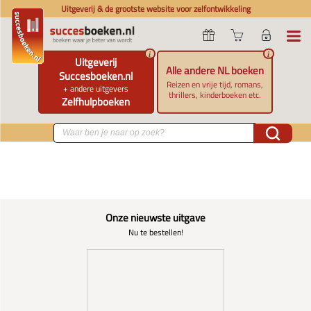
Uitgeverij & de grootste website voor zelfontwikkeling
i
i
Uitgeverij
Alle andere NL boeken
Succesboeken.nl
Reizen en vrije tijd, romans,
+ andere uitgevers
thrillers, kinderboeken etc.
Zelfhulpboeken
Onze nieuwste uitgave
Nu te bestellen!