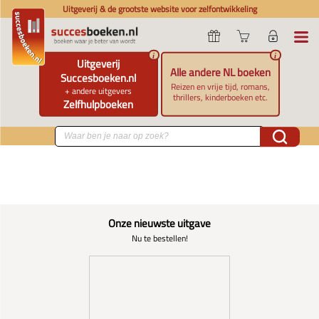
Uitgeverij & de grootste website voor zelfontwikkeling
i
i
Uitgeverij
Alle andere NL boeken
Succesboeken.nl
Reizen en vrije tijd, romans,
+ andere uitgevers
thrillers, kinderboeken etc.
Zelfhulpboeken
Onze nieuwste uitgave
Nu te bestellen!