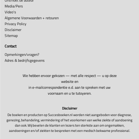
Ontmoet de auteur
Media/Pers
Video's
Algemene Voorwaarden + retouren
Privacy Policy
Disclaimer
Sitemap
Contact
Opmerkingen/vragen?
Adres & bedrijfsgegevens
We hebben ervoor gekozen — met alle respect — u op deze
website en
in e-mailcorrespondentie e.d. aan te spreken met uw
voornaam en u te tutoyeren.
Disclaimer
De boeken en producten op Succesboeken.nl worden niet aangeboden voor diagnose,
genezing, behandeling, vermindering of het voorkomen van welke ziekte of aandoening
dan ook. Wij bevelen de klanten en lezers ten sterkste aan om ongemakken,
aandoeningen en/of ziekten te bespreken met een medisch bekwame professional.