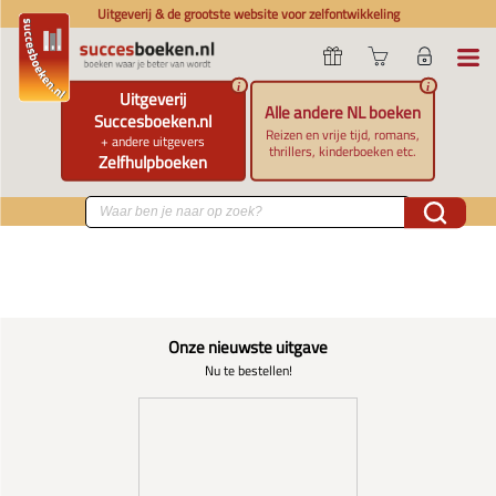
Uitgeverij & de grootste website voor zelfontwikkeling
i
i
Uitgeverij
Alle andere NL boeken
Succesboeken.nl
Reizen en vrije tijd, romans,
+ andere uitgevers
thrillers, kinderboeken etc.
Zelfhulpboeken
Onze nieuwste uitgave
Nu te bestellen!