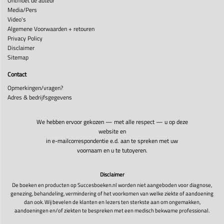
Ontmoet de auteur
Media/Pers
Video's
Algemene Voorwaarden + retouren
Privacy Policy
Disclaimer
Sitemap
Contact
Opmerkingen/vragen?
Adres & bedrijfsgegevens
We hebben ervoor gekozen — met alle respect — u op deze
website en
in e-mailcorrespondentie e.d. aan te spreken met uw
voornaam en u te tutoyeren.
Disclaimer
De boeken en producten op Succesboeken.nl worden niet aangeboden voor diagnose,
genezing, behandeling, vermindering of het voorkomen van welke ziekte of aandoening
dan ook. Wij bevelen de klanten en lezers ten sterkste aan om ongemakken,
aandoeningen en/of ziekten te bespreken met een medisch bekwame professional.