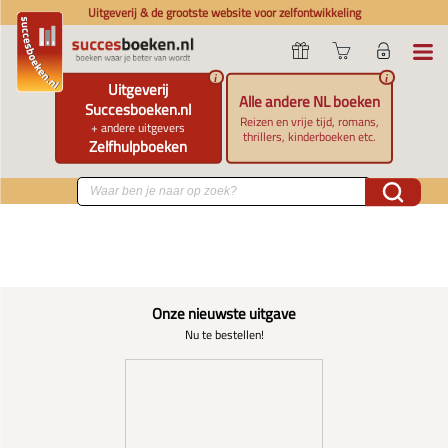
Uitgeverij & de grootste website voor zelfontwikkeling
i
i
Uitgeverij
Alle andere NL boeken
Succesboeken.nl
Reizen en vrije tijd, romans,
+ andere uitgevers
thrillers, kinderboeken etc.
Zelfhulpboeken
Onze nieuwste uitgave
Nu te bestellen!