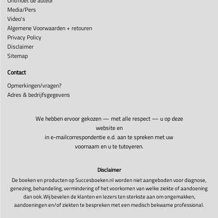
Ontmoet de auteur
Media/Pers
Video's
Algemene Voorwaarden + retouren
Privacy Policy
Disclaimer
Sitemap
Contact
Opmerkingen/vragen?
Adres & bedrijfsgegevens
We hebben ervoor gekozen — met alle respect — u op deze
website en
in e-mailcorrespondentie e.d. aan te spreken met uw
voornaam en u te tutoyeren.
Disclaimer
De boeken en producten op Succesboeken.nl worden niet aangeboden voor diagnose,
genezing, behandeling, vermindering of het voorkomen van welke ziekte of aandoening
dan ook. Wij bevelen de klanten en lezers ten sterkste aan om ongemakken,
aandoeningen en/of ziekten te bespreken met een medisch bekwame professional.