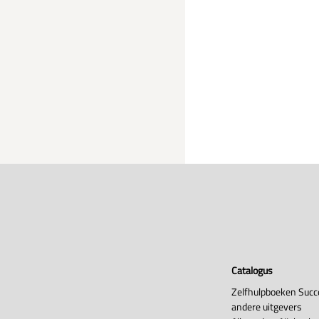
Catalogus
Zelfhulpboeken Succ
andere uitgevers