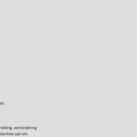
en.
ndeling, vermindering
 sterkste aan om