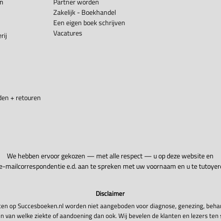
en
Partner worden
Zakelijk - Boekhandel
Een eigen boek schrijven
Vacatures
rij
en + retouren
We hebben ervoor gekozen — met alle respect — u op deze website en
 e-mailcorrespondentie e.d. aan te spreken met uw voornaam en u te tutoyer
Disclaimer
en op Succesboeken.nl worden niet aangeboden voor diagnose, genezing, beha
n van welke ziekte of aandoening dan ook. Wij bevelen de klanten en lezers ten