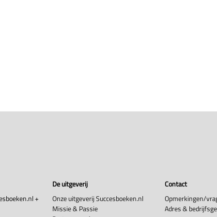
De uitgeverij
Contact
esboeken.nl +
Onze uitgeverij Succesboeken.nl
Opmerkingen/vra
Missie & Passie
Adres & bedrijfsg