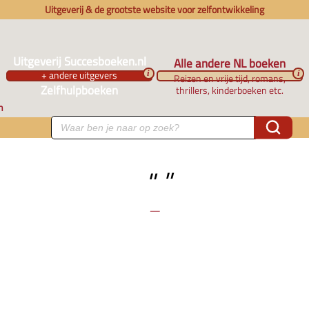
Uitgeverij & de grootste website voor zelfontwikkeling
Uitgeverij Succesboeken.nl
Alle andere NL boeken
+ andere uitgevers
i
i
Reizen en vrije tijd, romans,
Zelfhulpboeken
thrillers, kinderboeken etc.
n