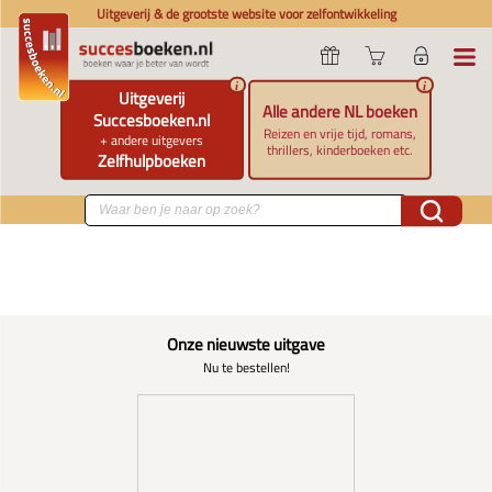
Uitgeverij & de grootste website voor zelfontwikkeling
i
i
Uitgeverij
Alle andere NL boeken
Succesboeken.nl
Reizen en vrije tijd, romans,
+ andere uitgevers
thrillers, kinderboeken etc.
Zelfhulpboeken
Onze nieuwste uitgave
Nu te bestellen!