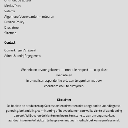
Ontmoet de auteur
Media/Pers
Video's
Algemene Voorwaarden + retouren
Privacy Policy
Disclaimer
Sitemap
Contact
Opmerkingen/vragen?
Adres & bedrijfsgegevens
We hebben ervoor gekozen — met alle respect — u op deze
website en
in e-mailcorrespondentie e.d. aan te spreken met uw
voornaam en u te tutoyeren.
Disclaimer
De boeken en producten op Succesboeken.nl worden niet aangeboden voor diagnose,
genezing, behandeling, vermindering of het voorkomen van welke ziekte of aandoening
dan ook. Wij bevelen de klanten en lezers ten sterkste aan om ongemakken,
aandoeningen en/of ziekten te bespreken met een medisch bekwame professional.