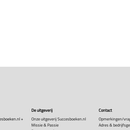
De uitgeverij
Contact
esboeken.nl +
Onze uitgeverij Succesboeken.nl
Opmerkingen/vra
Missie & Passie
Adres & bedrijfsg