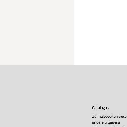
Catalogus
Zelfhulpboeken Succ
andere uitgevers