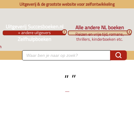
Uitgeverij & de grootste website voor zelfontwikkeling
Uitgeverij Succesboeken.nl
Alle andere NL boeken
+ andere uitgevers
i
i
Reizen en vrije tijd, romans,
Zelfhulpboeken
thrillers, kinderboeken etc.
n