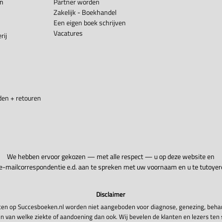
en
Partner worden
Zakelijk - Boekhandel
Een eigen boek schrijven
Vacatures
rij
en + retouren
We hebben ervoor gekozen — met alle respect — u op deze website en
 e-mailcorrespondentie e.d. aan te spreken met uw voornaam en u te tutoyer
Disclaimer
en op Succesboeken.nl worden niet aangeboden voor diagnose, genezing, beha
n van welke ziekte of aandoening dan ook. Wij bevelen de klanten en lezers ten