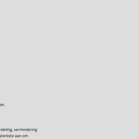
en.
ndeling, vermindering
 sterkste aan om