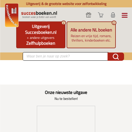
Uitgeverij & de grootste website voor zelfontwikkeling
i
i
Uitgeverij
Alle andere NL boeken
Succesboeken.nl
Reizen en vrije tijd, romans,
+ andere uitgevers
thrillers, kinderboeken etc.
Zelfhulpboeken
Onze nieuwste uitgave
Nu te bestellen!