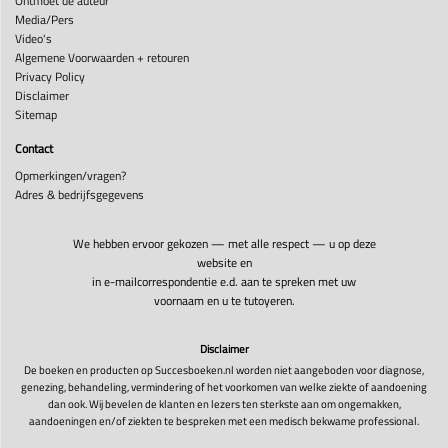
Ontmoet de auteur
Media/Pers
Video's
Algemene Voorwaarden + retouren
Privacy Policy
Disclaimer
Sitemap
Contact
Opmerkingen/vragen?
Adres & bedrijfsgegevens
We hebben ervoor gekozen — met alle respect — u op deze
website en
in e-mailcorrespondentie e.d. aan te spreken met uw
voornaam en u te tutoyeren.
Disclaimer
De boeken en producten op Succesboeken.nl worden niet aangeboden voor diagnose,
genezing, behandeling, vermindering of het voorkomen van welke ziekte of aandoening
dan ook. Wij bevelen de klanten en lezers ten sterkste aan om ongemakken,
aandoeningen en/of ziekten te bespreken met een medisch bekwame professional.