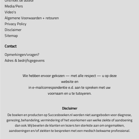
Ontmoet de auteur
Media/Pers
Video's
Algemene Voorwaarden + retouren
Privacy Policy
Disclaimer
Sitemap
Contact
Opmerkingen/vragen?
Adres & bedrijfsgegevens
We hebben ervoor gekozen — met alle respect — u op deze
website en
in e-mailcorrespondentie e.d. aan te spreken met uw
voornaam en u te tutoyeren.
Disclaimer
De boeken en producten op Succesboeken.nl worden niet aangeboden voor diagnose,
genezing, behandeling, vermindering of het voorkomen van welke ziekte of aandoening
dan ook. Wij bevelen de klanten en lezers ten sterkste aan om ongemakken,
aandoeningen en/of ziekten te bespreken met een medisch bekwame professional.