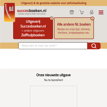
Uitgeverij & de grootste website voor zelfontwikkeling
i
i
Uitgeverij
Alle andere NL boeken
Succesboeken.nl
Reizen en vrije tijd, romans,
+ andere uitgevers
thrillers, kinderboeken etc.
Zelfhulpboeken
Onze nieuwste uitgave
Nu te bestellen!