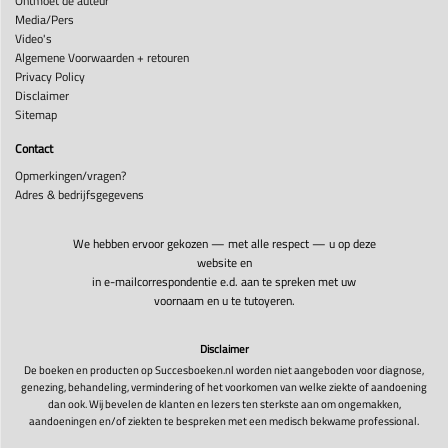
Ontmoet de auteur
Media/Pers
Video's
Algemene Voorwaarden + retouren
Privacy Policy
Disclaimer
Sitemap
Contact
Opmerkingen/vragen?
Adres & bedrijfsgegevens
We hebben ervoor gekozen — met alle respect — u op deze
website en
in e-mailcorrespondentie e.d. aan te spreken met uw
voornaam en u te tutoyeren.
Disclaimer
De boeken en producten op Succesboeken.nl worden niet aangeboden voor diagnose,
genezing, behandeling, vermindering of het voorkomen van welke ziekte of aandoening
dan ook. Wij bevelen de klanten en lezers ten sterkste aan om ongemakken,
aandoeningen en/of ziekten te bespreken met een medisch bekwame professional.