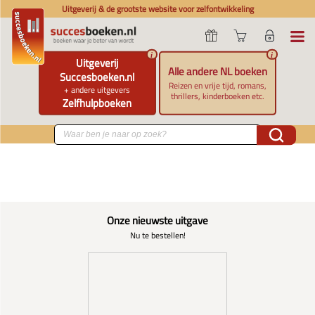
Uitgeverij & de grootste website voor zelfontwikkeling
i
i
Uitgeverij
Alle andere NL boeken
Succesboeken.nl
Reizen en vrije tijd, romans,
+ andere uitgevers
thrillers, kinderboeken etc.
Zelfhulpboeken
Onze nieuwste uitgave
Nu te bestellen!