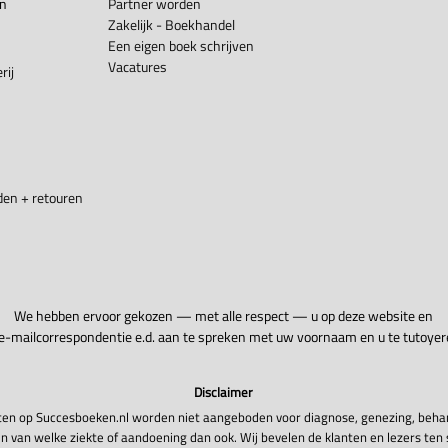
en
Partner worden
Zakelijk - Boekhandel
Een eigen boek schrijven
Vacatures
rij
en + retouren
We hebben ervoor gekozen — met alle respect — u op deze website en
 e-mailcorrespondentie e.d. aan te spreken met uw voornaam en u te tutoyer
Disclaimer
en op Succesboeken.nl worden niet aangeboden voor diagnose, genezing, beha
n van welke ziekte of aandoening dan ook. Wij bevelen de klanten en lezers ten