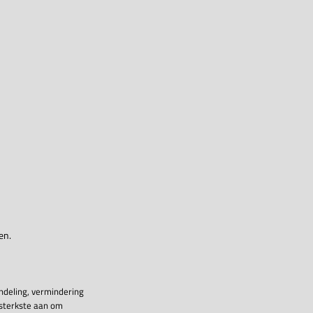
en.
ndeling, vermindering
 sterkste aan om