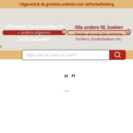
Uitgeverij & de grootste website voor zelfontwikkeling
Uitgeverij Succesboeken.nl
Alle andere NL boeken
+ andere uitgevers
i
i
Reizen en vrije tijd, romans,
Zelfhulpboeken
thrillers, kinderboeken etc.
n