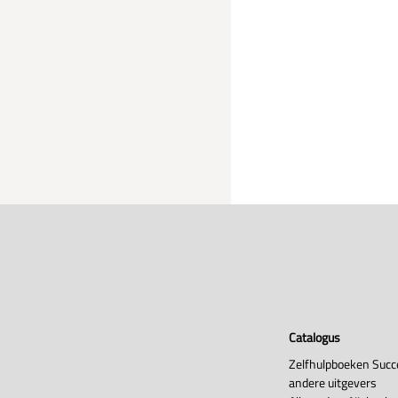
Catalogus
Zelfhulpboeken Succ
andere uitgevers