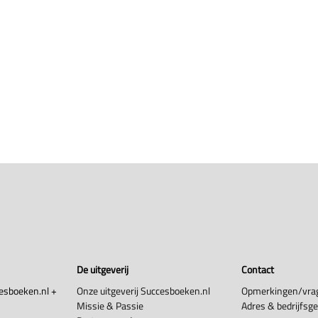
De uitgeverij
Contact
esboeken.nl +
Onze uitgeverij Succesboeken.nl
Opmerkingen/vra
Missie & Passie
Adres & bedrijfsg