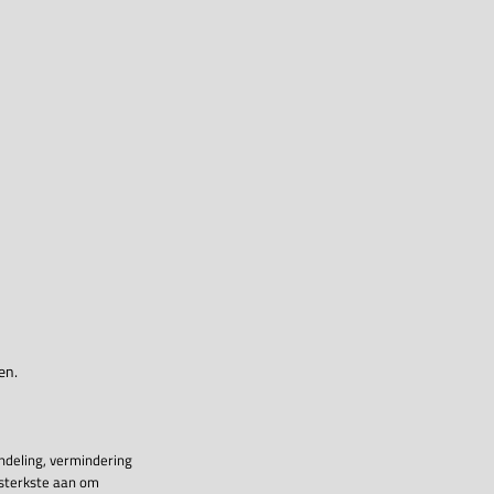
en.
ndeling, vermindering
 sterkste aan om