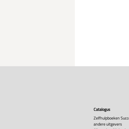
Catalogus
Zelfhulpboeken Succ
andere uitgevers