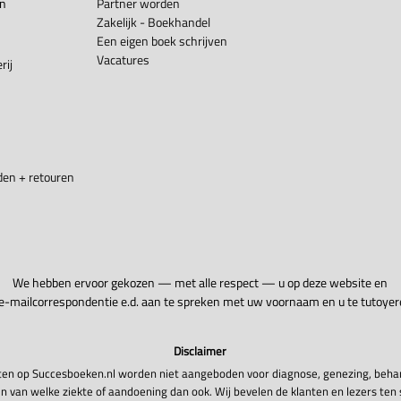
en
Partner worden
Zakelijk - Boekhandel
Een eigen boek schrijven
Vacatures
rij
en + retouren
We hebben ervoor gekozen — met alle respect — u op deze website en
 e-mailcorrespondentie e.d. aan te spreken met uw voornaam en u te tutoyer
Disclaimer
en op Succesboeken.nl worden niet aangeboden voor diagnose, genezing, beha
n van welke ziekte of aandoening dan ook. Wij bevelen de klanten en lezers ten