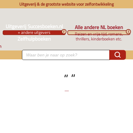
Uitgeverij & de grootste website voor zelfontwikkeling
Uitgeverij Succesboeken.nl
Alle andere NL boeken
+ andere uitgevers
i
i
Reizen en vrije tijd, romans,
Zelfhulpboeken
thrillers, kinderboeken etc.
n