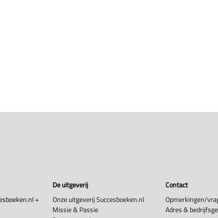
De uitgeverij
Contact
esboeken.nl +
Onze uitgeverij Succesboeken.nl
Opmerkingen/vra
Missie & Passie
Adres & bedrijfsg