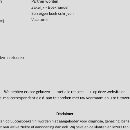
en
Partner worden
Zakelijk - Boekhandel
Een eigen boek schrijven
Vacatures
rij
en + retouren
We hebben ervoor gekozen — met alle respect — u op deze website en
 e-mailcorrespondentie e.d. aan te spreken met uw voornaam en u te tutoyer
Disclaimer
en op Succesboeken.nl worden niet aangeboden voor diagnose, genezing, beha
n van welke ziekte of aandoening dan ook. Wij bevelen de klanten en lezers ten