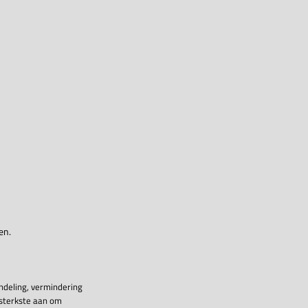
en.
ndeling, vermindering
 sterkste aan om