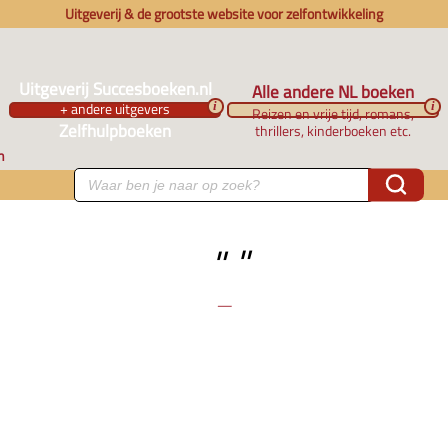
Uitgeverij & de grootste website voor zelfontwikkeling
Uitgeverij Succesboeken.nl
Alle andere NL boeken
+ andere uitgevers
i
i
Reizen en vrije tijd, romans,
Zelfhulpboeken
thrillers, kinderboeken etc.
n