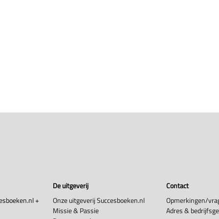
De uitgeverij
Contact
esboeken.nl +
Onze uitgeverij Succesboeken.nl
Opmerkingen/vra
Missie & Passie
Adres & bedrijfsg