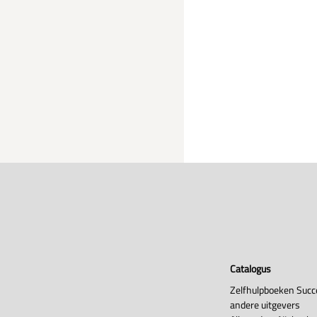
Catalogus
Zelfhulpboeken Succ
andere uitgevers