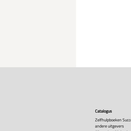
Catalogus
Zelfhulpboeken Succ
andere uitgevers