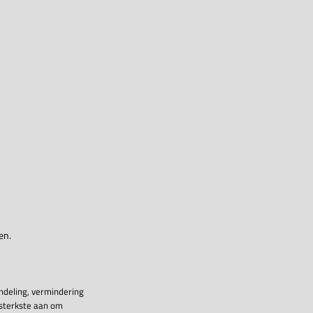
en.
ndeling, vermindering
 sterkste aan om