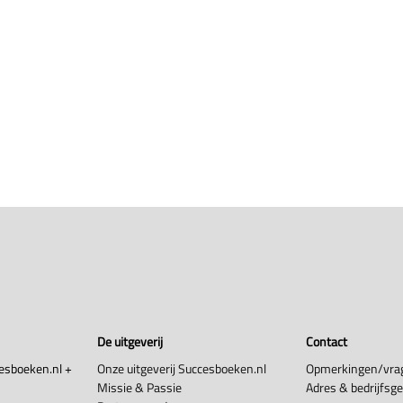
De uitgeverij
Contact
esboeken.nl +
Onze uitgeverij Succesboeken.nl
Opmerkingen/vra
Missie & Passie
Adres & bedrijfsg