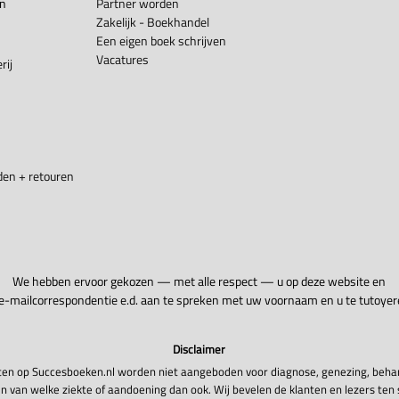
en
Partner worden
Zakelijk - Boekhandel
Een eigen boek schrijven
Vacatures
rij
en + retouren
We hebben ervoor gekozen — met alle respect — u op deze website en
 e-mailcorrespondentie e.d. aan te spreken met uw voornaam en u te tutoyer
Disclaimer
en op Succesboeken.nl worden niet aangeboden voor diagnose, genezing, beha
n van welke ziekte of aandoening dan ook. Wij bevelen de klanten en lezers ten