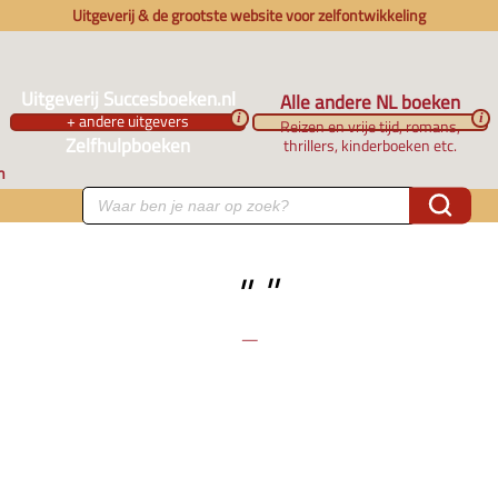
Uitgeverij & de grootste website voor zelfontwikkeling
Uitgeverij Succesboeken.nl
Alle andere NL boeken
+ andere uitgevers
i
i
Reizen en vrije tijd, romans,
Zelfhulpboeken
thrillers, kinderboeken etc.
n