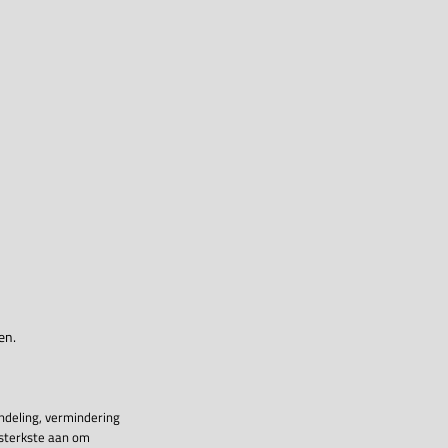
en.
ndeling, vermindering
 sterkste aan om