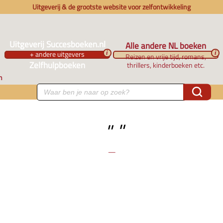
Uitgeverij & de grootste website voor zelfontwikkeling
Uitgeverij Succesboeken.nl
Alle andere NL boeken
+ andere uitgevers
i
i
Reizen en vrije tijd, romans,
Zelfhulpboeken
thrillers, kinderboeken etc.
n