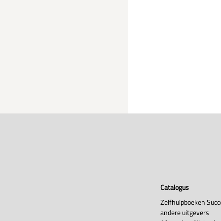
Catalogus
Zelfhulpboeken Succ
andere uitgevers