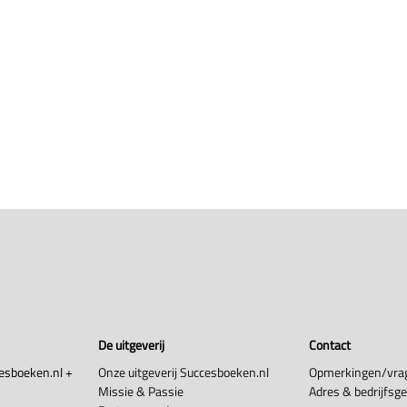
De uitgeverij
Contact
esboeken.nl +
Onze uitgeverij Succesboeken.nl
Opmerkingen/vra
Missie & Passie
Adres & bedrijfsg