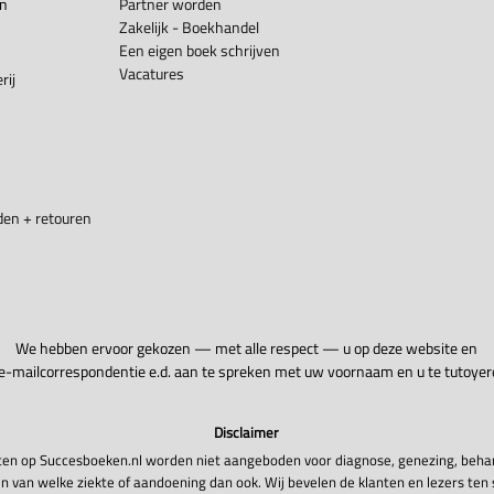
en
Partner worden
Zakelijk - Boekhandel
Een eigen boek schrijven
Vacatures
rij
en + retouren
We hebben ervoor gekozen — met alle respect — u op deze website en
 e-mailcorrespondentie e.d. aan te spreken met uw voornaam en u te tutoyer
Disclaimer
en op Succesboeken.nl worden niet aangeboden voor diagnose, genezing, beha
n van welke ziekte of aandoening dan ook. Wij bevelen de klanten en lezers ten