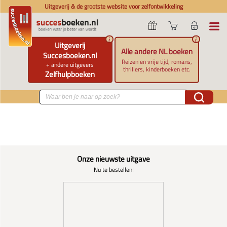
Uitgeverij & de grootste website voor zelfontwikkeling
i
i
Uitgeverij
Alle andere NL boeken
Succesboeken.nl
Reizen en vrije tijd, romans,
+ andere uitgevers
thrillers, kinderboeken etc.
Zelfhulpboeken
Onze nieuwste uitgave
Nu te bestellen!