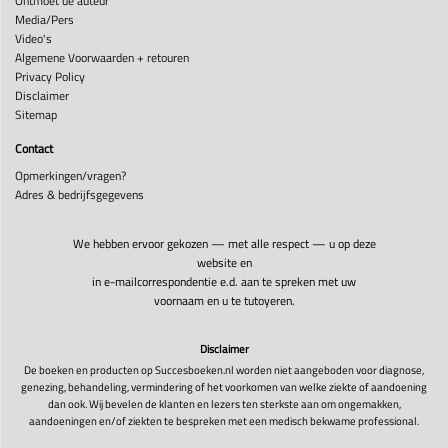
Ontmoet de auteur
Media/Pers
Video's
Algemene Voorwaarden + retouren
Privacy Policy
Disclaimer
Sitemap
Contact
Opmerkingen/vragen?
Adres & bedrijfsgegevens
We hebben ervoor gekozen — met alle respect — u op deze
website en
in e-mailcorrespondentie e.d. aan te spreken met uw
voornaam en u te tutoyeren.
Disclaimer
De boeken en producten op Succesboeken.nl worden niet aangeboden voor diagnose,
genezing, behandeling, vermindering of het voorkomen van welke ziekte of aandoening
dan ook. Wij bevelen de klanten en lezers ten sterkste aan om ongemakken,
aandoeningen en/of ziekten te bespreken met een medisch bekwame professional.