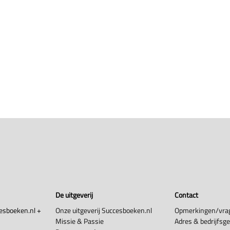
De uitgeverij
Contact
esboeken.nl +
Onze uitgeverij Succesboeken.nl
Opmerkingen/vra
Missie & Passie
Adres & bedrijfsg