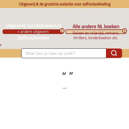
Uitgeverij & de grootste website voor zelfontwikkeling
Uitgeverij Succesboeken.nl
Alle andere NL boeken
+ andere uitgevers
i
i
Reizen en vrije tijd, romans,
Zelfhulpboeken
thrillers, kinderboeken etc.
n