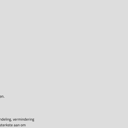
en.
ndeling, vermindering
 sterkste aan om