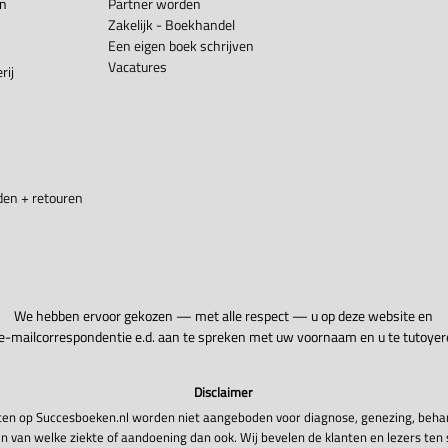
en
Partner worden
Zakelijk - Boekhandel
Een eigen boek schrijven
Vacatures
rij
en + retouren
We hebben ervoor gekozen — met alle respect — u op deze website en
 e-mailcorrespondentie e.d. aan te spreken met uw voornaam en u te tutoyer
Disclaimer
en op Succesboeken.nl worden niet aangeboden voor diagnose, genezing, beha
n van welke ziekte of aandoening dan ook. Wij bevelen de klanten en lezers ten