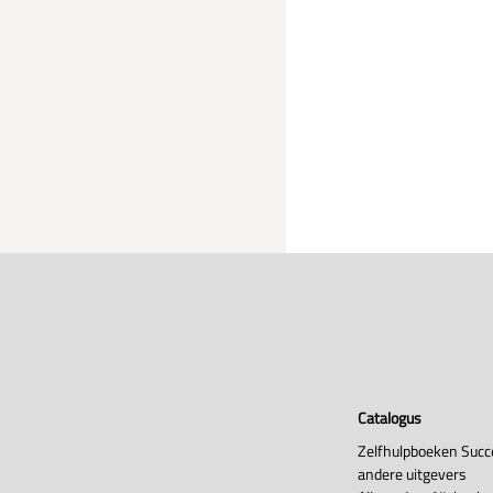
Catalogus
Zelfhulpboeken Succ
andere uitgevers