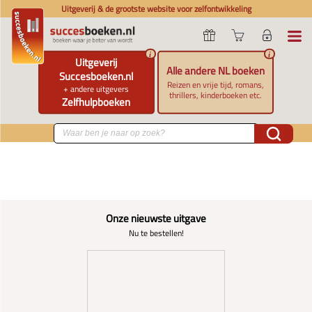
Uitgeverij & de grootste website voor zelfontwikkeling
i
i
Uitgeverij
Alle andere NL boeken
Succesboeken.nl
Reizen en vrije tijd, romans,
+ andere uitgevers
thrillers, kinderboeken etc.
Zelfhulpboeken
Onze nieuwste uitgave
Nu te bestellen!