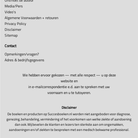
Ontmoet de auteur
Media/Pers
Video's
Algemene Voorwaarden + retouren
Privacy Policy
Disclaimer
Sitemap
Contact
Opmerkingen/vragen?
Adres & bedrijfsgegevens
We hebben ervoor gekozen — met alle respect — u op deze
website en
in e-mailcorrespondentie e.d. aan te spreken met uw
voornaam en u te tutoyeren.
Disclaimer
De boeken en producten op Succesboeken.nl worden niet aangeboden voor diagnose,
genezing, behandeling, vermindering of het voorkomen van welke ziekte of aandoening
dan ook. Wij bevelen de klanten en lezers ten sterkste aan om ongemakken,
aandoeningen en/of ziekten te bespreken met een medisch bekwame professional.