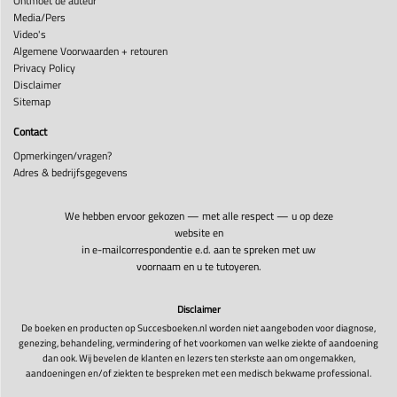
Ontmoet de auteur
Media/Pers
Video's
Algemene Voorwaarden + retouren
Privacy Policy
Disclaimer
Sitemap
Contact
Opmerkingen/vragen?
Adres & bedrijfsgegevens
We hebben ervoor gekozen — met alle respect — u op deze
website en
in e-mailcorrespondentie e.d. aan te spreken met uw
voornaam en u te tutoyeren.
Disclaimer
De boeken en producten op Succesboeken.nl worden niet aangeboden voor diagnose,
genezing, behandeling, vermindering of het voorkomen van welke ziekte of aandoening
dan ook. Wij bevelen de klanten en lezers ten sterkste aan om ongemakken,
aandoeningen en/of ziekten te bespreken met een medisch bekwame professional.