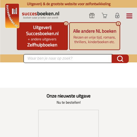
Uitgeverij & de grootste website voor zelfontwikkeling
i
i
Uitgeverij
Alle andere NL boeken
Succesboeken.nl
Reizen en vrije tijd, romans,
+ andere uitgevers
thrillers, kinderboeken etc.
Zelfhulpboeken
Onze nieuwste uitgave
Nu te bestellen!