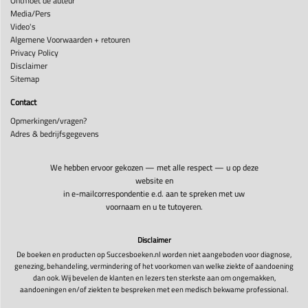
Ontmoet de auteur
Media/Pers
Video's
Algemene Voorwaarden + retouren
Privacy Policy
Disclaimer
Sitemap
Contact
Opmerkingen/vragen?
Adres & bedrijfsgegevens
We hebben ervoor gekozen — met alle respect — u op deze
website en
in e-mailcorrespondentie e.d. aan te spreken met uw
voornaam en u te tutoyeren.
Disclaimer
De boeken en producten op Succesboeken.nl worden niet aangeboden voor diagnose,
genezing, behandeling, vermindering of het voorkomen van welke ziekte of aandoening
dan ook. Wij bevelen de klanten en lezers ten sterkste aan om ongemakken,
aandoeningen en/of ziekten te bespreken met een medisch bekwame professional.