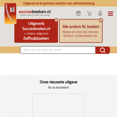
Uitgeverij & de grootste website voor zelfontwikkeling
i
i
Uitgeverij
Alle andere NL boeken
Succesboeken.nl
Reizen en vrije tijd, romans,
+ andere uitgevers
thrillers, kinderboeken etc.
Zelfhulpboeken
Onze nieuwste uitgave
Nu te bestellen!