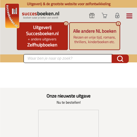
Uitgeverij & de grootste website voor zelfontwikkeling
i
i
Uitgeverij
Alle andere NL boeken
Succesboeken.nl
Reizen en vrije tijd, romans,
+ andere uitgevers
thrillers, kinderboeken etc.
Zelfhulpboeken
Onze nieuwste uitgave
Nu te bestellen!