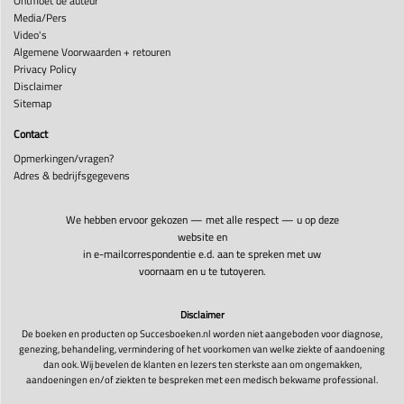
Ontmoet de auteur
Media/Pers
Video's
Algemene Voorwaarden + retouren
Privacy Policy
Disclaimer
Sitemap
Contact
Opmerkingen/vragen?
Adres & bedrijfsgegevens
We hebben ervoor gekozen — met alle respect — u op deze
website en
in e-mailcorrespondentie e.d. aan te spreken met uw
voornaam en u te tutoyeren.
Disclaimer
De boeken en producten op Succesboeken.nl worden niet aangeboden voor diagnose,
genezing, behandeling, vermindering of het voorkomen van welke ziekte of aandoening
dan ook. Wij bevelen de klanten en lezers ten sterkste aan om ongemakken,
aandoeningen en/of ziekten te bespreken met een medisch bekwame professional.