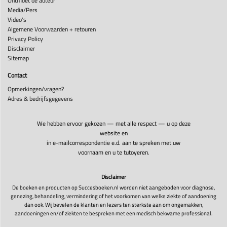
Ontmoet de auteur
Media/Pers
Video's
Algemene Voorwaarden + retouren
Privacy Policy
Disclaimer
Sitemap
Contact
Opmerkingen/vragen?
Adres & bedrijfsgegevens
We hebben ervoor gekozen — met alle respect — u op deze
website en
in e-mailcorrespondentie e.d. aan te spreken met uw
voornaam en u te tutoyeren.
Disclaimer
De boeken en producten op Succesboeken.nl worden niet aangeboden voor diagnose,
genezing, behandeling, vermindering of het voorkomen van welke ziekte of aandoening
dan ook. Wij bevelen de klanten en lezers ten sterkste aan om ongemakken,
aandoeningen en/of ziekten te bespreken met een medisch bekwame professional.