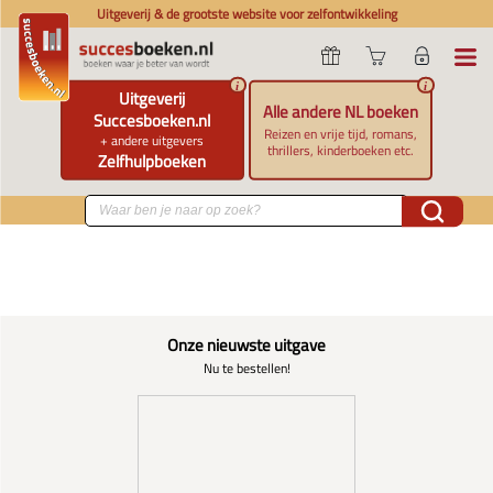
Uitgeverij & de grootste website voor zelfontwikkeling
i
i
Uitgeverij
Alle andere NL boeken
Succesboeken.nl
Reizen en vrije tijd, romans,
+ andere uitgevers
thrillers, kinderboeken etc.
Zelfhulpboeken
Onze nieuwste uitgave
Nu te bestellen!