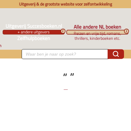
Uitgeverij & de grootste website voor zelfontwikkeling
Uitgeverij Succesboeken.nl
Alle andere NL boeken
+ andere uitgevers
i
i
Reizen en vrije tijd, romans,
Zelfhulpboeken
thrillers, kinderboeken etc.
n