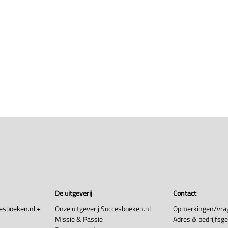
De uitgeverij
Contact
esboeken.nl +
Onze uitgeverij Succesboeken.nl
Opmerkingen/vra
Missie & Passie
Adres & bedrijfsg