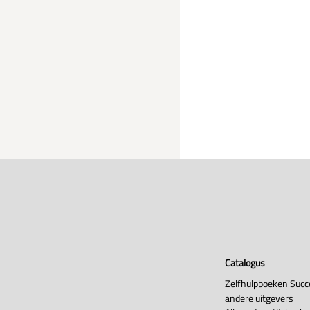
Catalogus
Zelfhulpboeken Succ
andere uitgevers