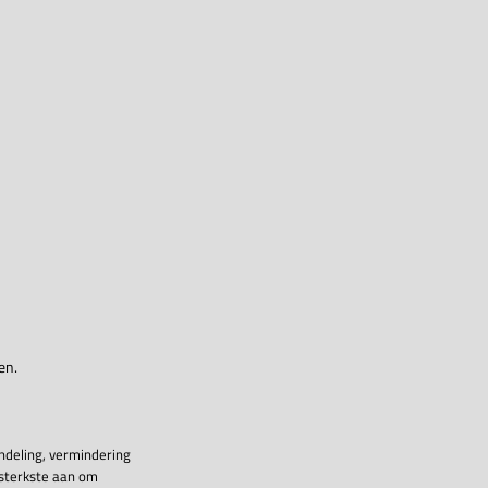
en.
ndeling, vermindering
 sterkste aan om