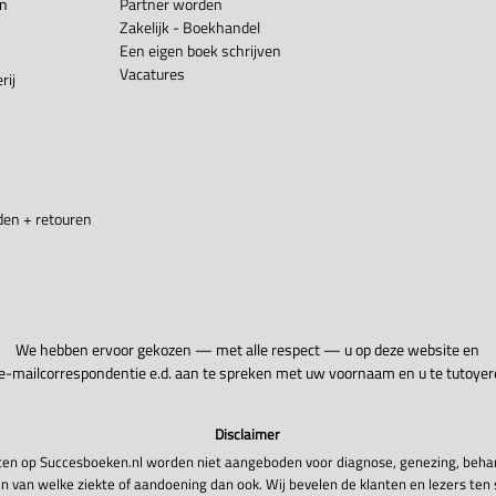
en
Partner worden
Zakelijk - Boekhandel
Een eigen boek schrijven
Vacatures
rij
en + retouren
We hebben ervoor gekozen — met alle respect — u op deze website en
 e-mailcorrespondentie e.d. aan te spreken met uw voornaam en u te tutoyer
Disclaimer
en op Succesboeken.nl worden niet aangeboden voor diagnose, genezing, beha
n van welke ziekte of aandoening dan ook. Wij bevelen de klanten en lezers ten