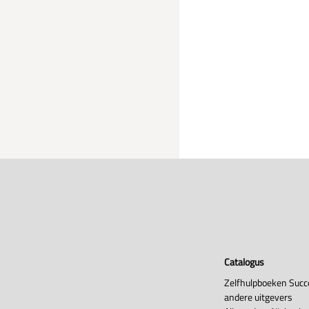
Catalogus
Zelfhulpboeken Succ
andere uitgevers