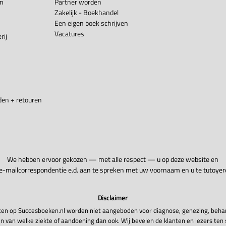
en
Partner worden
Zakelijk - Boekhandel
Een eigen boek schrijven
Vacatures
rij
en + retouren
We hebben ervoor gekozen — met alle respect — u op deze website en
 e-mailcorrespondentie e.d. aan te spreken met uw voornaam en u te tutoyer
Disclaimer
en op Succesboeken.nl worden niet aangeboden voor diagnose, genezing, beha
n van welke ziekte of aandoening dan ook. Wij bevelen de klanten en lezers ten