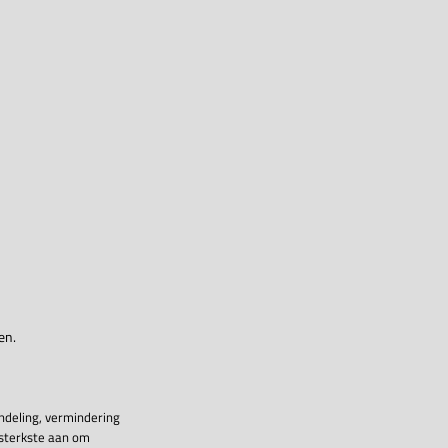
en.
ndeling, vermindering
 sterkste aan om