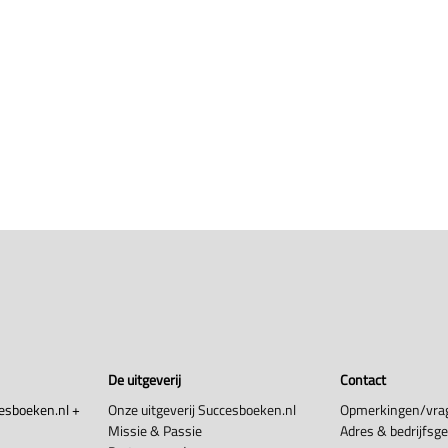
De uitgeverij
Contact
esboeken.nl +
Onze uitgeverij Succesboeken.nl
Opmerkingen/vra
Missie & Passie
Adres & bedrijfsg