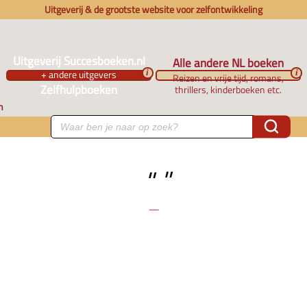
Uitgeverij & de grootste website voor zelfontwikkeling
Uitgeverij Succesboeken.nl
Alle andere NL boeken
+ andere uitgevers
i
i
Reizen en vrije tijd, romans,
Zelfhulpboeken
thrillers, kinderboeken etc.
n