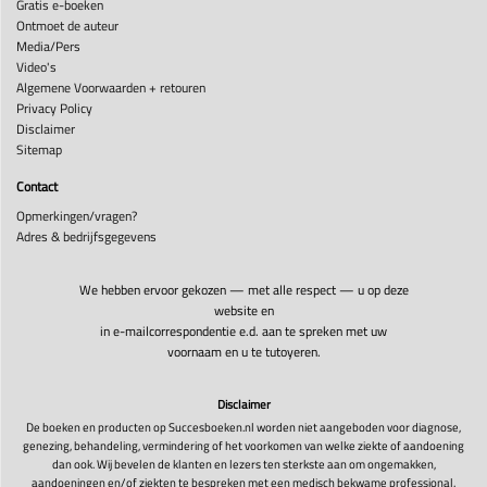
Gratis e-boeken
Ontmoet de auteur
Media/Pers
Video's
Algemene Voorwaarden + retouren
Privacy Policy
Disclaimer
Sitemap
Contact
Opmerkingen/vragen?
Adres & bedrijfsgegevens
We hebben ervoor gekozen — met alle respect — u op deze
website en
in e-mailcorrespondentie e.d. aan te spreken met uw
voornaam en u te tutoyeren.
Disclaimer
De boeken en producten op Succesboeken.nl worden niet aangeboden voor diagnose,
genezing, behandeling, vermindering of het voorkomen van welke ziekte of aandoening
dan ook. Wij bevelen de klanten en lezers ten sterkste aan om ongemakken,
aandoeningen en/of ziekten te bespreken met een medisch bekwame professional.