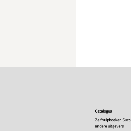
Catalogus
Zelfhulpboeken Succ
andere uitgevers