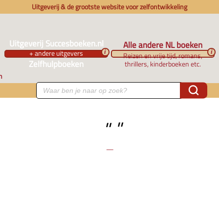
Uitgeverij & de grootste website voor zelfontwikkeling
Uitgeverij Succesboeken.nl
Alle andere NL boeken
+ andere uitgevers
i
i
Reizen en vrije tijd, romans,
Zelfhulpboeken
thrillers, kinderboeken etc.
n