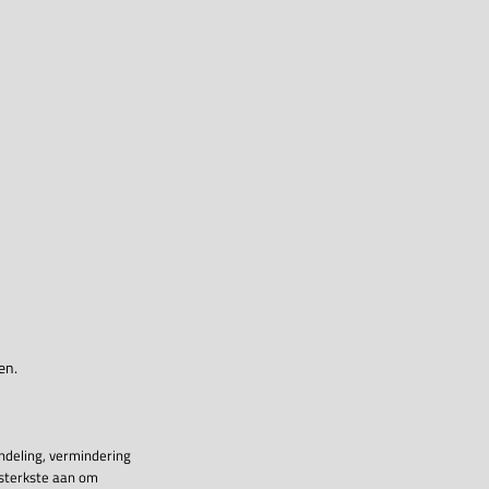
en.
ndeling, vermindering
 sterkste aan om