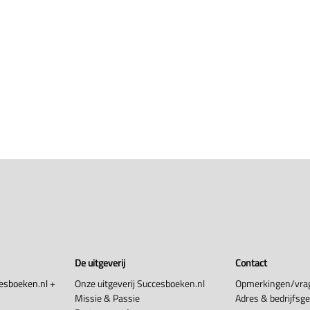
De uitgeverij
Contact
esboeken.nl +
Onze uitgeverij Succesboeken.nl
Opmerkingen/vra
Missie & Passie
Adres & bedrijfsg