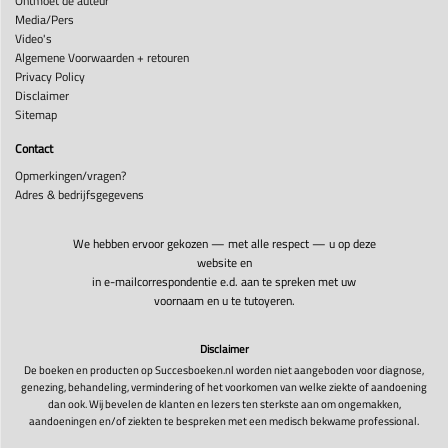
Ontmoet de auteur
Media/Pers
Video's
Algemene Voorwaarden + retouren
Privacy Policy
Disclaimer
Sitemap
Contact
Opmerkingen/vragen?
Adres & bedrijfsgegevens
We hebben ervoor gekozen — met alle respect — u op deze
website en
in e-mailcorrespondentie e.d. aan te spreken met uw
voornaam en u te tutoyeren.
Disclaimer
De boeken en producten op Succesboeken.nl worden niet aangeboden voor diagnose,
genezing, behandeling, vermindering of het voorkomen van welke ziekte of aandoening
dan ook. Wij bevelen de klanten en lezers ten sterkste aan om ongemakken,
aandoeningen en/of ziekten te bespreken met een medisch bekwame professional.