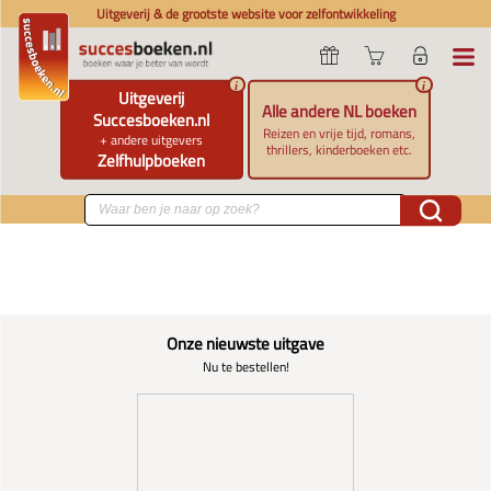
Uitgeverij & de grootste website voor zelfontwikkeling
i
i
Uitgeverij
Alle andere NL boeken
Succesboeken.nl
Reizen en vrije tijd, romans,
+ andere uitgevers
thrillers, kinderboeken etc.
Zelfhulpboeken
Onze nieuwste uitgave
Nu te bestellen!