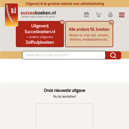
Uitgeverij & de grootste website voor zelfontwikkeling
i
i
Uitgeverij
Alle andere NL boeken
Succesboeken.nl
Reizen en vrije tijd, romans,
+ andere uitgevers
thrillers, kinderboeken etc.
Zelfhulpboeken
Onze nieuwste uitgave
Nu te bestellen!