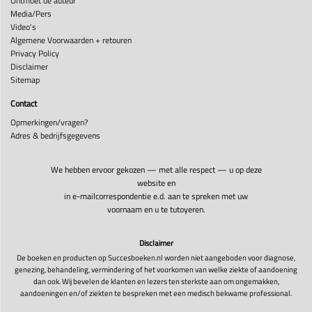
Ontmoet de auteur
Media/Pers
Video's
Algemene Voorwaarden + retouren
Privacy Policy
Disclaimer
Sitemap
Contact
Opmerkingen/vragen?
Adres & bedrijfsgegevens
We hebben ervoor gekozen — met alle respect — u op deze
website en
in e-mailcorrespondentie e.d. aan te spreken met uw
voornaam en u te tutoyeren.
Disclaimer
De boeken en producten op Succesboeken.nl worden niet aangeboden voor diagnose,
genezing, behandeling, vermindering of het voorkomen van welke ziekte of aandoening
dan ook. Wij bevelen de klanten en lezers ten sterkste aan om ongemakken,
aandoeningen en/of ziekten te bespreken met een medisch bekwame professional.