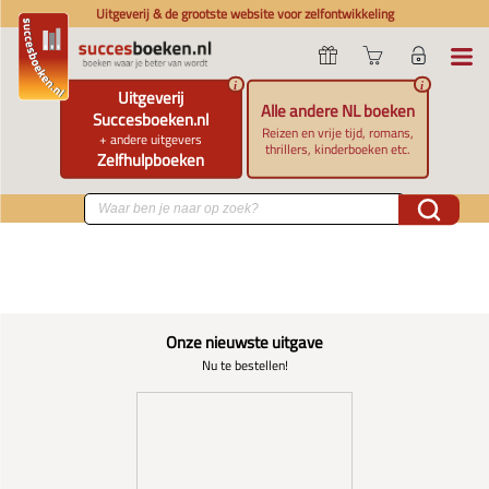
Uitgeverij & de grootste website voor zelfontwikkeling
i
i
Uitgeverij
Alle andere NL boeken
Succesboeken.nl
Reizen en vrije tijd, romans,
+ andere uitgevers
thrillers, kinderboeken etc.
Zelfhulpboeken
Onze nieuwste uitgave
Nu te bestellen!