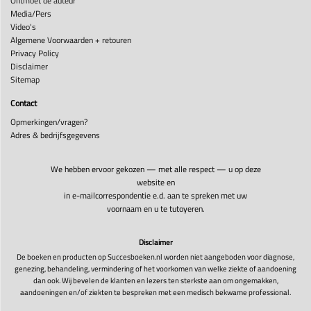
Ontmoet de auteur
Media/Pers
Video's
Algemene Voorwaarden + retouren
Privacy Policy
Disclaimer
Sitemap
Contact
Opmerkingen/vragen?
Adres & bedrijfsgegevens
We hebben ervoor gekozen — met alle respect — u op deze
website en
in e-mailcorrespondentie e.d. aan te spreken met uw
voornaam en u te tutoyeren.
Disclaimer
De boeken en producten op Succesboeken.nl worden niet aangeboden voor diagnose,
genezing, behandeling, vermindering of het voorkomen van welke ziekte of aandoening
dan ook. Wij bevelen de klanten en lezers ten sterkste aan om ongemakken,
aandoeningen en/of ziekten te bespreken met een medisch bekwame professional.