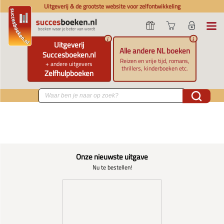
Uitgeverij & de grootste website voor zelfontwikkeling
i
i
Uitgeverij
Alle andere NL boeken
Succesboeken.nl
Reizen en vrije tijd, romans,
+ andere uitgevers
thrillers, kinderboeken etc.
Zelfhulpboeken
Onze nieuwste uitgave
Nu te bestellen!