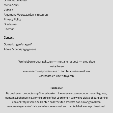
Ontmoet de auteur
Media/Pers
Video's
Algemene Voorwaarden + retouren
Privacy Policy
Disclaimer
Sitemap
Contact
Opmerkingen/vragen?
Adres & bedrijfsgegevens
We hebben ervoor gekozen — met alle respect — u op deze
website en
in e-mailcorrespondentie e.d. aan te spreken met uw
voornaam en u te tutoyeren.
Disclaimer
De boeken en producten op Succesboeken.nl worden niet aangeboden voor diagnose,
genezing, behandeling, vermindering of het voorkomen van welke ziekte of aandoening
dan ook. Wij bevelen de klanten en lezers ten sterkste aan om ongemakken,
aandoeningen en/of ziekten te bespreken met een medisch bekwame professional.