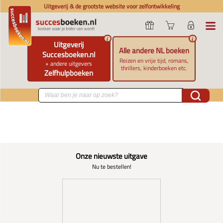
Uitgeverij & de grootste website voor zelfontwikkeling
i
i
Uitgeverij
Alle andere NL boeken
Succesboeken.nl
Reizen en vrije tijd, romans,
+ andere uitgevers
thrillers, kinderboeken etc.
Zelfhulpboeken
Onze nieuwste uitgave
Nu te bestellen!