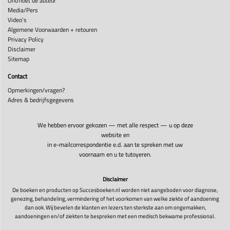
Ontmoet de auteur
Media/Pers
Video's
Algemene Voorwaarden + retouren
Privacy Policy
Disclaimer
Sitemap
Contact
Opmerkingen/vragen?
Adres & bedrijfsgegevens
We hebben ervoor gekozen — met alle respect — u op deze
website en
in e-mailcorrespondentie e.d. aan te spreken met uw
voornaam en u te tutoyeren.
Disclaimer
De boeken en producten op Succesboeken.nl worden niet aangeboden voor diagnose,
genezing, behandeling, vermindering of het voorkomen van welke ziekte of aandoening
dan ook. Wij bevelen de klanten en lezers ten sterkste aan om ongemakken,
aandoeningen en/of ziekten te bespreken met een medisch bekwame professional.