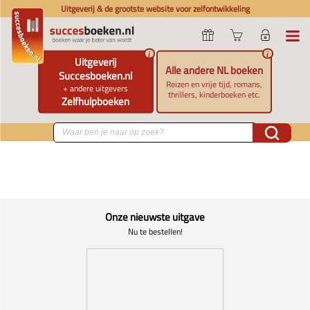
Uitgeverij & de grootste website voor zelfontwikkeling
i
i
Uitgeverij
Alle andere NL boeken
Succesboeken.nl
Reizen en vrije tijd, romans,
+ andere uitgevers
thrillers, kinderboeken etc.
Zelfhulpboeken
Onze nieuwste uitgave
Nu te bestellen!