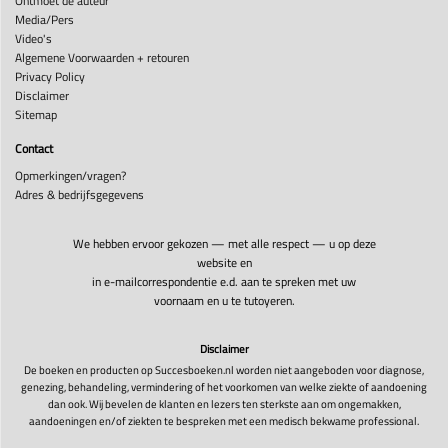
Ontmoet de auteur
Media/Pers
Video's
Algemene Voorwaarden + retouren
Privacy Policy
Disclaimer
Sitemap
Contact
Opmerkingen/vragen?
Adres & bedrijfsgegevens
We hebben ervoor gekozen — met alle respect — u op deze
website en
in e-mailcorrespondentie e.d. aan te spreken met uw
voornaam en u te tutoyeren.
Disclaimer
De boeken en producten op Succesboeken.nl worden niet aangeboden voor diagnose,
genezing, behandeling, vermindering of het voorkomen van welke ziekte of aandoening
dan ook. Wij bevelen de klanten en lezers ten sterkste aan om ongemakken,
aandoeningen en/of ziekten te bespreken met een medisch bekwame professional.