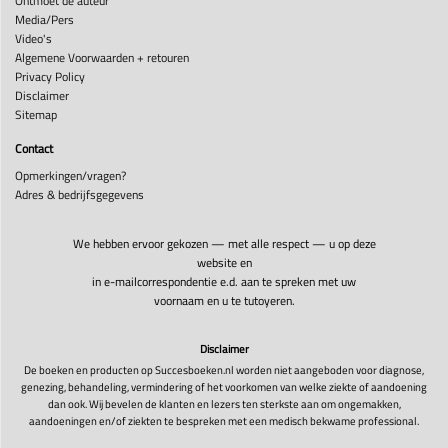
Ontmoet de auteur
Media/Pers
Video's
Algemene Voorwaarden + retouren
Privacy Policy
Disclaimer
Sitemap
Contact
Opmerkingen/vragen?
Adres & bedrijfsgegevens
We hebben ervoor gekozen — met alle respect — u op deze
website en
in e-mailcorrespondentie e.d. aan te spreken met uw
voornaam en u te tutoyeren.
Disclaimer
De boeken en producten op Succesboeken.nl worden niet aangeboden voor diagnose,
genezing, behandeling, vermindering of het voorkomen van welke ziekte of aandoening
dan ook. Wij bevelen de klanten en lezers ten sterkste aan om ongemakken,
aandoeningen en/of ziekten te bespreken met een medisch bekwame professional.