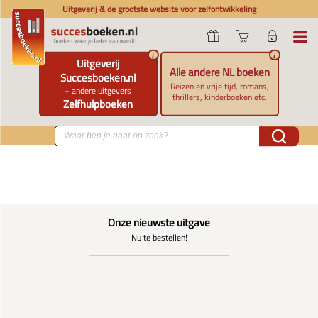
Uitgeverij & de grootste website voor zelfontwikkeling
i
i
Uitgeverij
Alle andere NL boeken
Succesboeken.nl
Reizen en vrije tijd, romans,
+ andere uitgevers
thrillers, kinderboeken etc.
Zelfhulpboeken
Onze nieuwste uitgave
Nu te bestellen!